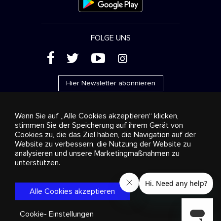
FOLGE UNS
(
'
+
&
Hier Newsletter abonnieren
Wenn Sie auf „Alle Cookies akzeptieren“ klicken,
stimmen Sie der Speicherung auf ihrem Gerät von
Cookies zu, die das Ziel haben, die Navigation auf der
Werbung
Streaming und Vertrieb
Konsumgüter
Website zu verbessern, die Nutzung der Website zu
Geschäftslösungen
Radio
Über uns
Cookies
analysieren und unsere Marketingmaßnahmen zu
settings
unterstützen.
© 2018-2025 Stingray Group Inc. Alle Rechte vorbehalten.
STINGRAY®, STINGRAY® MUSIC und alle weiteren Marken und
Logos sind eingetragene Markenzeichen der Stingray Group in
Alle Cookies akzeptieren
Kanada, den Vereinigten Staaten von Amerika und anderen
Gebieten.
Datenschutzrichtlinie
|
Bestimmungen und
Bedingungen
Cookie- Einstellungen