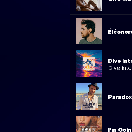
Éléonor
Dive In
Dive into
Paradox
I'm Goi