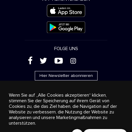
FOLGE UNS
(
'
+
&
Hier Newsletter abonnieren
Wenn Sie auf „Alle Cookies akzeptieren“ klicken,
stimmen Sie der Speicherung auf ihrem Gerät von
Cookies zu, die das Ziel haben, die Navigation auf der
Werbung
Streaming und Vertrieb
Konsumgüter
Website zu verbessern, die Nutzung der Website zu
Geschäftslösungen
Radio
Über uns
Cookies
analysieren und unsere Marketingmaßnahmen zu
settings
unterstützen.
© 2018-2025 Stingray Group Inc. Alle Rechte vorbehalten.