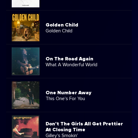
Golden Child
Golden Child
On The Road Again
What A Wonderful World
One Number Away
This One's For You
Don't The Girls All Get Prettier
At Closing Time
Gilley's Smokin'