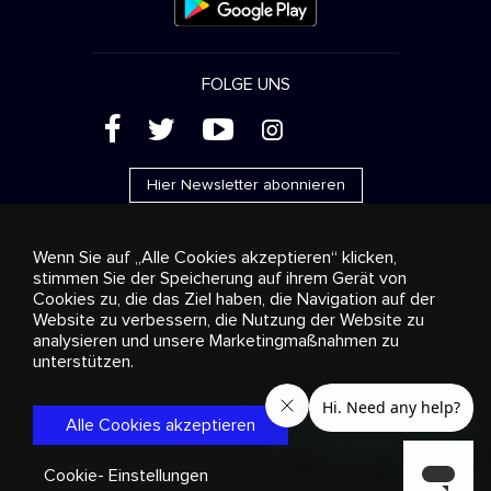
FOLGE UNS
(
'
+
&
Hier Newsletter abonnieren
Wenn Sie auf „Alle Cookies akzeptieren“ klicken,
stimmen Sie der Speicherung auf ihrem Gerät von
Cookies zu, die das Ziel haben, die Navigation auf der
Werbung
Streaming und Vertrieb
Konsumgüter
Website zu verbessern, die Nutzung der Website zu
Geschäftslösungen
Radio
Über uns
Cookies
analysieren und unsere Marketingmaßnahmen zu
settings
unterstützen.
© 2018-2025 Stingray Group Inc. Alle Rechte vorbehalten.
STINGRAY®, STINGRAY® MUSIC und alle weiteren Marken und
Logos sind eingetragene Markenzeichen der Stingray Group in
Alle Cookies akzeptieren
Kanada, den Vereinigten Staaten von Amerika und anderen
Gebieten.
Datenschutzrichtlinie
|
Bestimmungen und
Bedingungen
Cookie- Einstellungen