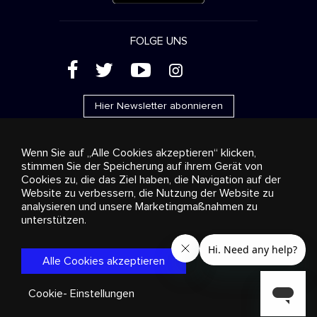
FOLGE UNS
(
'
+
&
Hier Newsletter abonnieren
Wenn Sie auf „Alle Cookies akzeptieren“ klicken,
stimmen Sie der Speicherung auf ihrem Gerät von
Cookies zu, die das Ziel haben, die Navigation auf der
Werbung
Streaming und Vertrieb
Konsumgüter
Website zu verbessern, die Nutzung der Website zu
Geschäftslösungen
Radio
Über uns
Cookies
analysieren und unsere Marketingmaßnahmen zu
settings
unterstützen.
© 2018-2025 Stingray Group Inc. Alle Rechte vorbehalten.
STINGRAY®, STINGRAY® MUSIC und alle weiteren Marken und
Logos sind eingetragene Markenzeichen der Stingray Group in
Alle Cookies akzeptieren
Kanada, den Vereinigten Staaten von Amerika und anderen
Gebieten.
Datenschutzrichtlinie
|
Bestimmungen und
Bedingungen
Cookie- Einstellungen