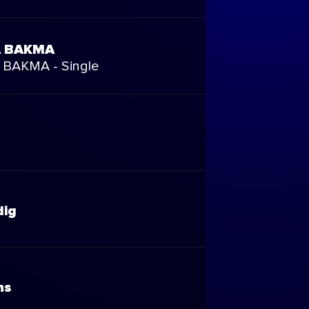
 BAKMA
BAKMA - Single
dig
ns