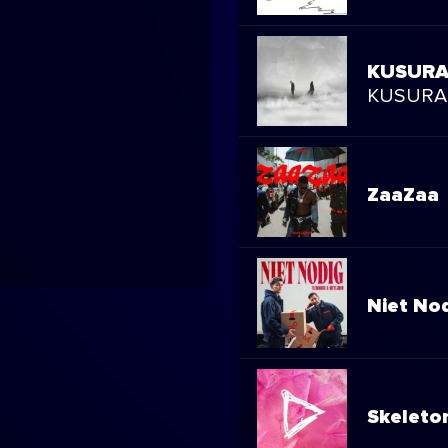
KUSURA
KUSURA 
ZaaZaa
Niet No
Skeleto