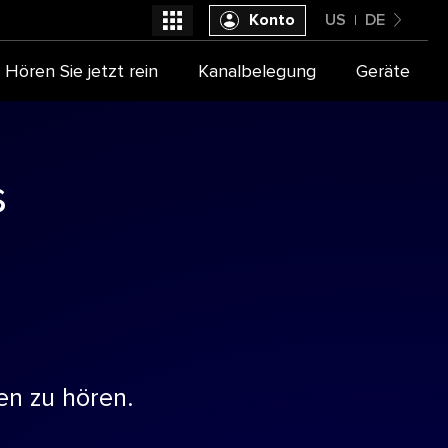
Konto
US
DE
United States
Hören Sie jetzt rein
Kanalbelegung
Geräte
Wählen Sie Ihren TV Anbieter aus
Deutsch
s
en zu hören.