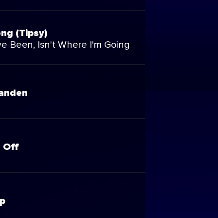
ng (Tipsy)
ve Been, Isn't Where I'm Going
anden
 Off
p