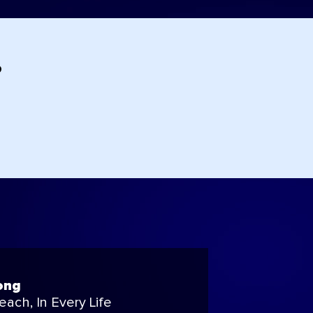
?
ong
ach, In Every Life