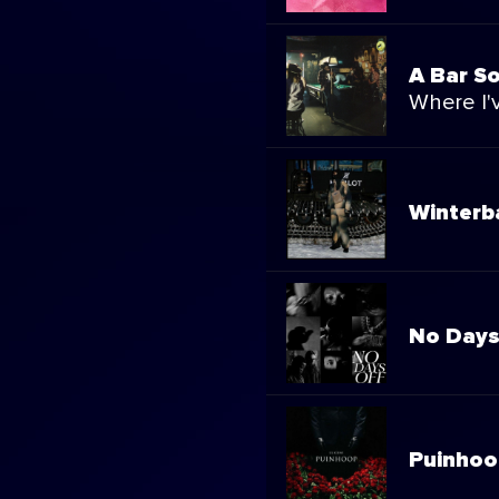
A Bar So
Where I'
Winterb
No Days
Puinhoo