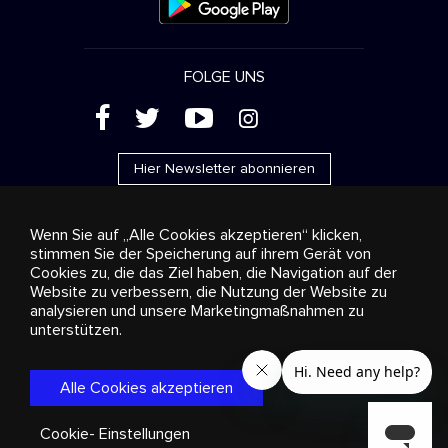
FOLGE UNS
(
'
+
&
Hier Newsletter abonnieren
Wenn Sie auf „Alle Cookies akzeptieren“ klicken,
stimmen Sie der Speicherung auf ihrem Gerät von
Cookies zu, die das Ziel haben, die Navigation auf der
Werbung
Streaming und Vertrieb
Konsumgüter
Website zu verbessern, die Nutzung der Website zu
Geschäftslösungen
Radio
Über uns
Cookies
analysieren und unsere Marketingmaßnahmen zu
settings
unterstützen.
© 2018-2025 Stingray Group Inc. Alle Rechte vorbehalten.
STINGRAY®, STINGRAY® MUSIC und alle weiteren Marken und
Logos sind eingetragene Markenzeichen der Stingray Group in
Alle Cookies akzeptieren
Kanada, den Vereinigten Staaten von Amerika und anderen
Gebieten.
Datenschutzrichtlinie
|
Bestimmungen und
Bedingungen
Cookie- Einstellungen