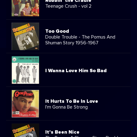
Robbin' the Cradle
Teenage Crush - vol 2
Too Good
Double Trouble - The Pomus And
Shuman Story 1956-1967
I Wanna Love Him So Bad
It Hurts To Be In Love
I'm Gonna Be Strong
It's Been Nice