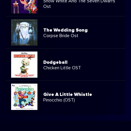
Snow White And The Seven Dwarfs
Ost
The Wedding Song
Corpse Bride Ost
Dodgeball
Chicken Little OST
Give A Little Whistle
Pinocchio (OST)