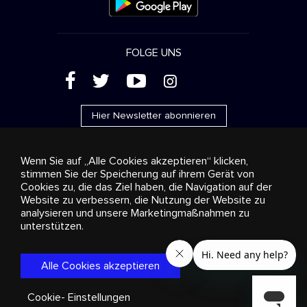
FOLGE UNS
(
'
+
&
Hier Newsletter abonnieren
Wenn Sie auf „Alle Cookies akzeptieren“ klicken,
stimmen Sie der Speicherung auf ihrem Gerät von
Cookies zu, die das Ziel haben, die Navigation auf der
Werbung
Streaming und Vertrieb
Konsumgüter
Website zu verbessern, die Nutzung der Website zu
Geschäftslösungen
Radio
Über uns
Cookies
analysieren und unsere Marketingmaßnahmen zu
settings
unterstützen.
© 2018-2025 Stingray Group Inc. Alle Rechte vorbehalten.
STINGRAY®, STINGRAY® MUSIC und alle weiteren Marken und
Logos sind eingetragene Markenzeichen der Stingray Group in
Alle Cookies akzeptieren
Kanada, den Vereinigten Staaten von Amerika und anderen
Gebieten.
Datenschutzrichtlinie
|
Bestimmungen und
Bedingungen
Cookie- Einstellungen