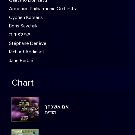
Gaetano Donizetti
Armenian Philharmonic Orchestra
Cyprien Katsaris
Boris Savchuk
ישי לפידות
Stéphane Denève
Richard Addinsell
Jane Berbié
Chart
אם אשכחך
מודים