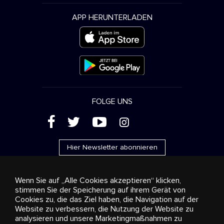
APP HERUNTERLADEN
FOLGE UNS
(
'
+
&
Hier Newsletter abonnieren
Wenn Sie auf „Alle Cookies akzeptieren“ klicken,
stimmen Sie der Speicherung auf ihrem Gerät von
Cookies zu, die das Ziel haben, die Navigation auf der
Werbung
Streaming und Vertrieb
Konsumgüter
Website zu verbessern, die Nutzung der Website zu
Geschäftslösungen
Radio
Über uns
Cookies
analysieren und unsere Marketingmaßnahmen zu
settings