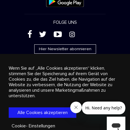
FOLGE UNS
(
'
+
&
Hier Newsletter abonnieren
Wenn Sie auf „Alle Cookies akzeptieren“ klicken,
stimmen Sie der Speicherung auf ihrem Gerät von
Cookies zu, die das Ziel haben, die Navigation auf der
Werbung
Streaming und Vertrieb
Konsumgüter
Website zu verbessern, die Nutzung der Website zu
Geschäftslösungen
Radio
Über uns
Cookies
analysieren und unsere Marketingmaßnahmen zu
settings
unterstützen.
© 2018-2025 Stingray Group Inc. Alle Rechte vorbehalten.
STINGRAY®, STINGRAY® MUSIC und alle weiteren Marken und
Logos sind eingetragene Markenzeichen der Stingray Group in
Alle Cookies akzeptieren
Kanada, den Vereinigten Staaten von Amerika und anderen
Gebieten.
Datenschutzrichtlinie
|
Bestimmungen und
Bedingungen
Cookie- Einstellungen