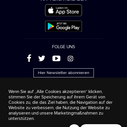
FOLGE UNS
(
'
+
&
Hier Newsletter abonnieren
Wenn Sie auf „Alle Cookies akzeptieren“ klicken,
stimmen Sie der Speicherung auf ihrem Gerät von
Cookies zu, die das Ziel haben, die Navigation auf der
Werbung
Streaming und Vertrieb
Konsumgüter
Website zu verbessern, die Nutzung der Website zu
Geschäftslösungen
Radio
Über uns
Cookies
analysieren und unsere Marketingmaßnahmen zu
settings
unterstützen.
© 2018-2025 Stingray Group Inc. Alle Rechte vorbehalten.