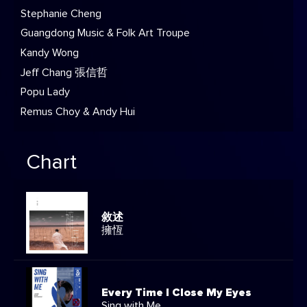
Stephanie Cheng
Guangdong Music & Folk Art Troupe
Kandy Wong
Jeff Chang 張信哲
Popu Lady
Remus Choy & Andy Hui
Chart
敘述
擁恆
Every Time I Close My Eyes
Sing with Me