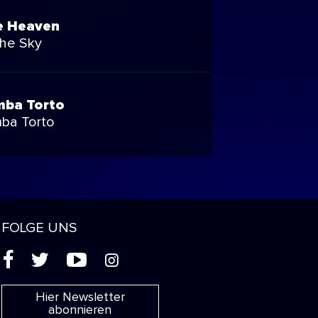
ke Heaven
the Sky
ba Torto
ba Torto
FOLGE UNS
(
'
+
&
Hier Newsletter
abonnieren