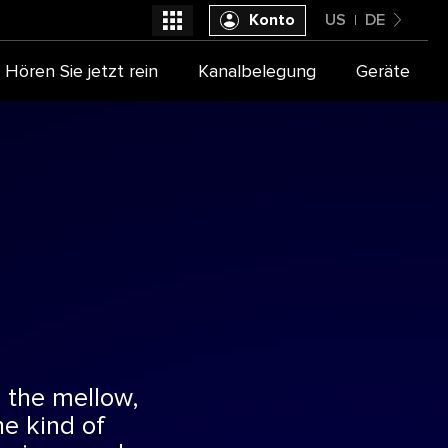
Konto
US
DE
United States
Hören Sie jetzt rein
Kanalbelegung
Geräte
Wählen Sie Ihren TV Anbieter aus
Deutsch
 the mellow,
he kind of