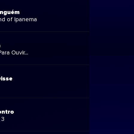
inguém
nd of Ipanema
a
ara Ouvir...
Disse
ontro
 3