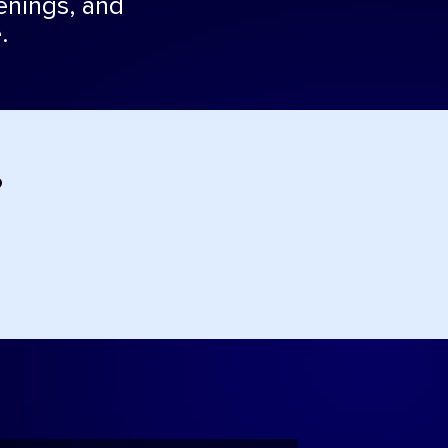
enings, and
.
?