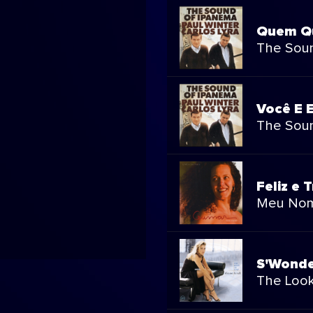
Quem Qu
The Sou
Você E 
The Sou
Feliz e T
Meu No
S'Wonde
The Look