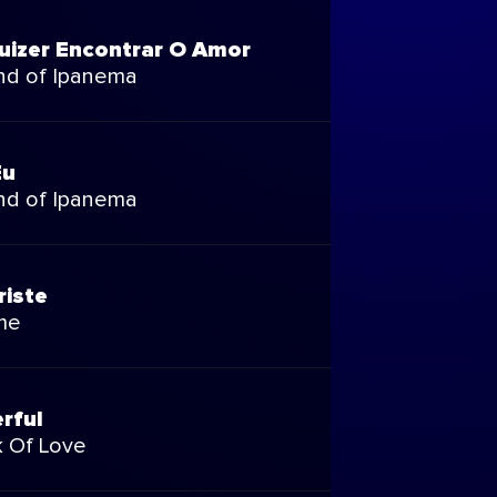
izer Encontrar O Amor
nd of Ipanema
Eu
nd of Ipanema
riste
me
rful
 Of Love