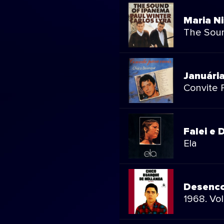
Maria N
The Sou
Januári
Convite P
Falei e 
Ela
Desenc
1968. Vol