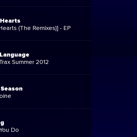
Hearts
earts (The Remixes)] - EP
 Language
Trax Summer 2012
 Season
oine
ng
You Do