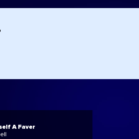
?
self A Faver
ell