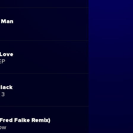
 Man
 Love
EP
Black
 3
Fred Falke Remix)
now