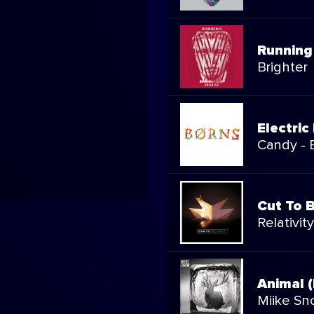
Running
Brighter
Electric
Candy - 
Cut To 
Relativity
Animal (
Miike S