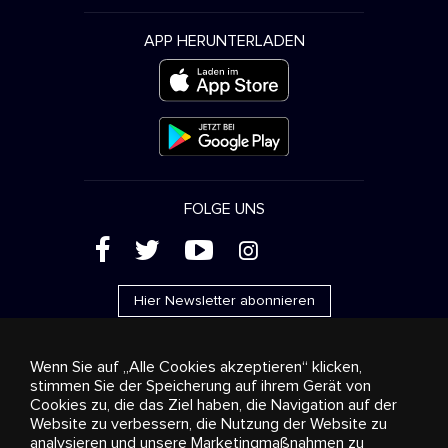
APP HERUNTERLADEN
FOLGE UNS
(
'
+
&
Hier Newsletter abonnieren
Wenn Sie auf „Alle Cookies akzeptieren“ klicken,
stimmen Sie der Speicherung auf ihrem Gerät von
Cookies zu, die das Ziel haben, die Navigation auf der
Werbung
Streaming und Vertrieb
Konsumgüter
Website zu verbessern, die Nutzung der Website zu
Geschäftslösungen
Radio
Über uns
Cookies
analysieren und unsere Marketingmaßnahmen zu
settings