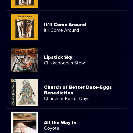
It'll Come Around
It'll Come Around
Lipstick Sky
Chikkaboodah Stew
Church of Better Daze-Eggs
Benediction
Church of Better Days
All the Way In
Coyote