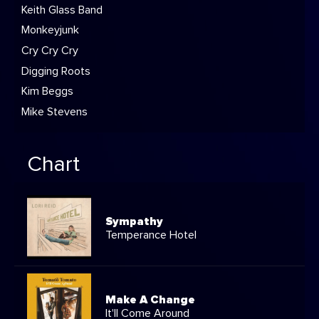
Keith Glass Band
Monkeyjunk
Cry Cry Cry
Digging Roots
Kim Beggs
Mike Stevens
Chart
Sympathy
Temperance Hotel
Make A Change
It'll Come Around