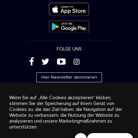
FOLGE UNS
(
'
+
&
Hier Newsletter abonnieren
Wenn Sie auf „Alle Cookies akzeptieren“ klicken,
stimmen Sie der Speicherung auf ihrem Gerät von
Cookies zu, die das Ziel haben, die Navigation auf der
Werbung
Streaming und Vertrieb
Konsumgüter
Website zu verbessern, die Nutzung der Website zu
Geschäftslösungen
Radio
Über uns
Cookies
analysieren und unsere Marketingmaßnahmen zu
settings
unterstützen.
© 2018-2025 Stingray Group Inc. Alle Rechte vorbehalten.
STINGRAY®, STINGRAY® MUSIC und alle weiteren Marken und