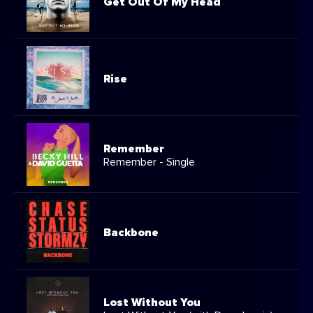
Get Out Of My Head
Rise
Remember
Remember - Single
Backbone
Lost Without You