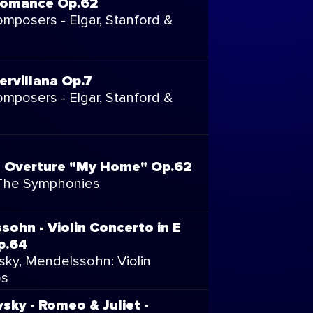
 Romance Op.62
omposers - Elgar, Stanford &
Servillana Op.7
omposers - Elgar, Stanford &
- Overture "My Home" Op.62
 The Symphonies
ohn - Violin Concerto in E
p.64
sky, Mendelssohn: Violin
os
sky - Romeo & Juliet -