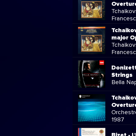
Overtur
Tchaikov
Francesc
Tchaikov
major O
Tchaikov
Francesc
Donizet
Strings
Bella Nap
Tchaikov
Overtur
Orchestr
1987
Bizet - 