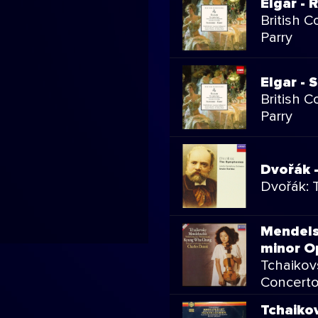
Elgar -
British C
Parry
Elgar - 
British C
Parry
Dvořák 
Dvořák:
Mendelss
minor O
Tchaikov
Concert
Tchaikov