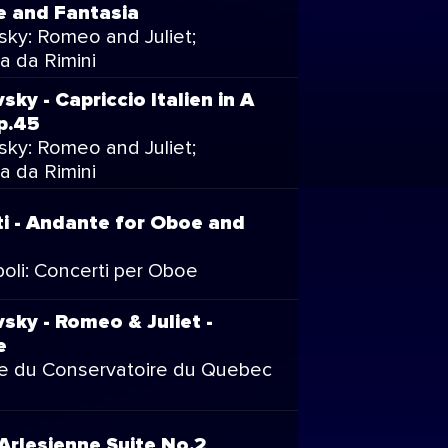
e and Fantasia
sky: Romeo and Juliet;
a da Rimini
sky - Capriccio Italien in A
p.45
sky: Romeo and Juliet;
a da Rimini
ti - Andante for Oboe and
oli: Concerti per Oboe
sky - Romeo & Juliet -
e
e du Conservatoire du Quebec
L'Arlesienne Suite No.2