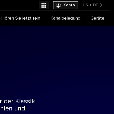
Konto
US
DE
United States
Hören Sie jetzt rein
Kanalbelegung
Geräte
Wählen Sie Ihren TV Anbieter aus
Deutsch
 der Klassik
onien und