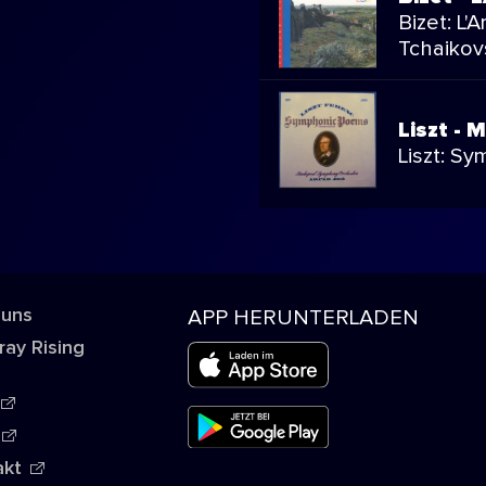
Bizet: L'
Tchaikov
Liszt - 
Liszt: S
 uns
APP HERUNTERLADEN
ray Rising
akt