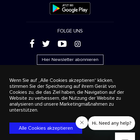
FOLGE UNS
(
'
+
&
Hier Newsletter abonnieren
Wenn Sie auf „Alle Cookies akzeptieren“ klicken,
stimmen Sie der Speicherung auf ihrem Gerät von
Cookies zu, die das Ziel haben, die Navigation auf der
Werbung
Streaming und Vertrieb
Konsumgüter
Website zu verbessern, die Nutzung der Website zu
Geschäftslösungen
Radio
Über uns
Cookies
analysieren und unsere Marketingmaßnahmen zu
settings
unterstützen.
© 2018-2025 Stingray Group Inc. Alle Rechte vorbehalten.
STINGRAY®, STINGRAY® MUSIC und alle weiteren Marken und
Logos sind eingetragene Markenzeichen der Stingray Group in
Alle Cookies akzeptieren
Kanada, den Vereinigten Staaten von Amerika und anderen
Gebieten.
Datenschutzrichtlinie
|
Bestimmungen und